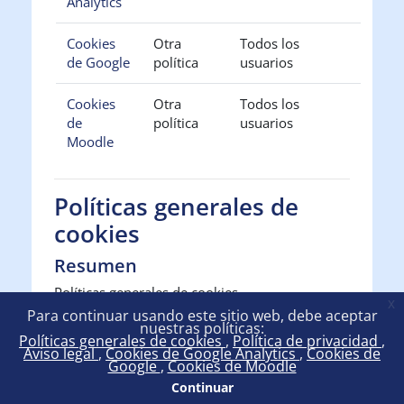
Analytics
Cookies
Otra
Todos los
de Google
política
usuarios
Cookies
Otra
Todos los
de
política
usuarios
Moodle
Políticas generales de
cookies
Resumen
Políticas generales de cookies
x
Para continuar usando este sitio web, debe aceptar
Política completa
nuestras políticas:
Políticas generales de cookies
Política de privacidad
Aviso legal
Cookies de Google Analytics
Cookies de
POLÍTICA DE COOKIES
Google
Cookies de Moodle
Continuar