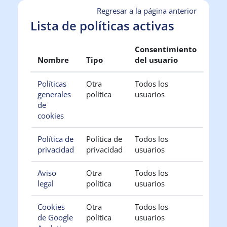
Salta al contenido principal
Regresar a la página anterior
Lista de políticas activas
Consentimiento
Nombre
Tipo
del usuario
Políticas
Otra
Todos los
generales
política
usuarios
de
cookies
Política de
Política de
Todos los
privacidad
privacidad
usuarios
Aviso
Otra
Todos los
legal
política
usuarios
Cookies
Otra
Todos los
de Google
política
usuarios